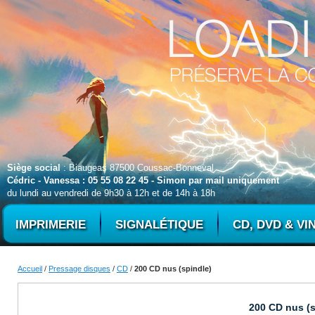
Siège social
: Biaugeas 87500 Coussac-Bonneval
Cédric - Vanessa : 05 55 08 22 45 - Simon par mail uniquement
du lundi au vendredi de 9h30 à 12h et de 14h à 18h
IMPRIMERIE
SIGNALÉTIQUE
CD, DVD & VI
Accueil
/
Pressage disques
/
CD
/
200 CD nus (spindle)
200 CD nus (s