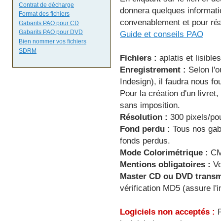
Contrat de décharge
donnera quelques informatio
Format des fichiers
convenablement et pour réa
Gabarits PAO pour CD
Gabarits PAO pour DVD
Guide et conseils PAO
Bien nommer vos fichiers
SDRM
Fichiers :
aplatis et lisibl
Enregistrement :
Selon l'o
Indesign), il faudra nous f
Pour la création d'un livret
sans imposition.
Résolution :
300 pixels/po
Fond perdu :
Tous nos gab
fonds perdus.
Mode Colorimétrique :
CM
Mentions obligatoires :
Vo
Master CD ou DVD transmi
vérification MD5 (assure l'i
Logiciels non acceptés :