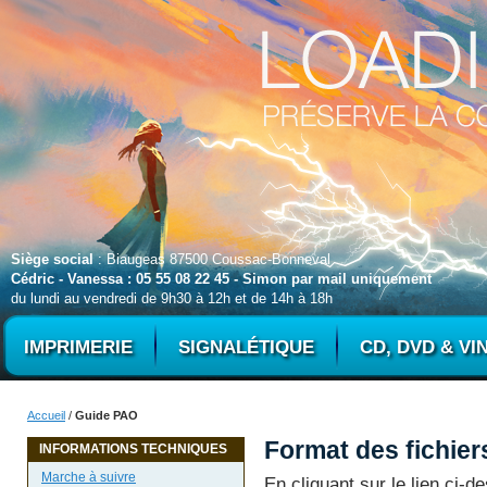
Siège social
: Biaugeas 87500 Coussac-Bonneval
Cédric - Vanessa : 05 55 08 22 45 - Simon par mail uniquement
du lundi au vendredi de 9h30 à 12h et de 14h à 18h
IMPRIMERIE
SIGNALÉTIQUE
CD, DVD & VI
Accueil
/
Guide PAO
Format des fichier
INFORMATIONS TECHNIQUES
Marche à suivre
En cliquant sur le lien ci-