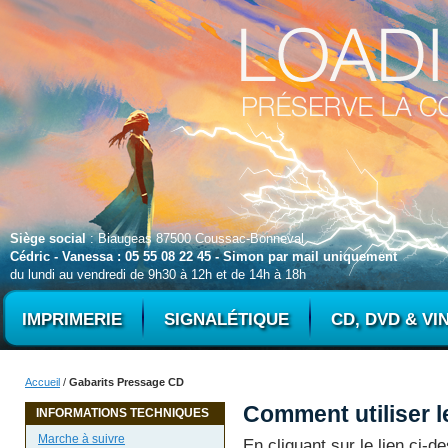
Siège social
: Biaugeas 87500 Coussac-Bonneval
Cédric - Vanessa : 05 55 08 22 45 - Simon par mail uniquement
du lundi au vendredi de 9h30 à 12h et de 14h à 18h
IMPRIMERIE
SIGNALÉTIQUE
CD, DVD & VI
Accueil
/
Gabarits Pressage CD
Comment utiliser l
INFORMATIONS TECHNIQUES
Marche à suivre
En cliquant sur le lien ci-